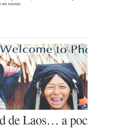
 els turistes.
rd de Laos… a poc