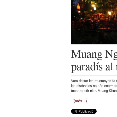
Muang Ngo
paradís al
Vam deixar les muntanyes fa t
les distàncies no són enormes 
tocar repetir nit a Muang Khua
(més…)