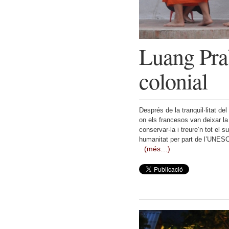
Luang Prab
colonial
Després de la tranquil·litat del
on els francesos van deixar l
conservar-la i treure’n tot el 
humanitat per part de l’UNES
(més…)