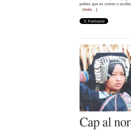
pobles que es visiten o acullen
(més…)
Cap al no