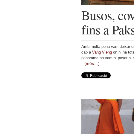
Busos, cov
fins a Pak
Amb molta pena vam deixar en
cap a
Vang Vieng
on hi ha tots
panorama no vam ni posar-hi 
(més…)