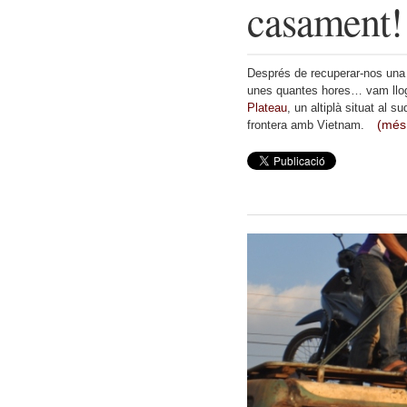
casament!
Després de recuperar-nos una 
unes quantes hores… vam llog
Plateau
, un altiplà situat al 
(mé
frontera amb Vietnam.