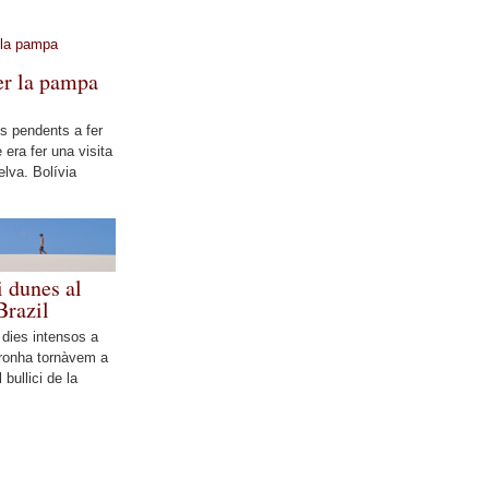
er la pampa
s pendents a fer
 era fer una visita
elva. Bolívia
i dunes al
Brazil
 dies intensos a
ronha tornàvem a
l bullici de la