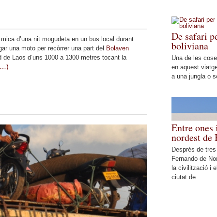
De safari p
mica d’una nit mogudeta en un bus local durant
boliviana
ar una moto per recòrrer una part del
Bolaven
sud de Laos d’uns 1000 a 1300 metres tocant la
Una de les cose
s…)
en aquest viatge
a una jungla o s
Entre ones 
nordest de 
Després de tres
Fernando de No
la civilització i e
ciutat de