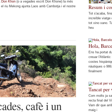
a
Don Khon
(o a vegades escrit Don Khone) la més
Resum i co
 on el riu Mekong ajunta Laos amb Cambotja i el nostre
Tot s'acaba, fins
increïble viatge
tot xino xano. T
heu
Hola, Barc
Ens ha portat 
creuar l'Atlàntic 
costes hispàniq
nàutiques o 986
finalment
Tancat per
Com molts ja sa
ades, cafè i un
recta final del
Vam dir que arri
maig i