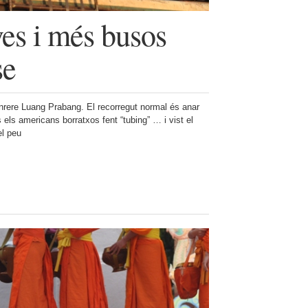
es i més busos
se
rere Luang Prabang. El recorregut normal és anar
 els americans borratxos fent “tubing” … i vist el
el peu