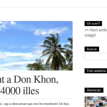
On som?
>> Hem arriba
viatge!
Buscar
Foto aleatòria
t a Don Khon,
 4000 illes
Destacats
oto, cap a descansar que ens ho mereixem! Un bus