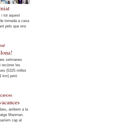
miat
 i tot aquest
 de tornada a casa
ant pels que ens
elona!
dues setmanes
i recòrrer les
ues (5325 milles
1 km) però
 vacances
beu, arribem a la
 Viatge Manman.
baríem cap al