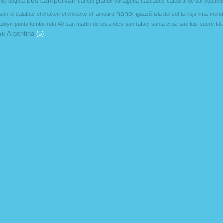
bus
campervan
nte
bogotá
campo grande
cartagena
cascades
catedral de sal
copaca
hanoi
lsón
el calafate
el chalten
el chilecito
el famatina
iguazú
isla del sol
la rioja
lima
mend
adryn
punta tombo
ruta 40
san martin de los andes
san rafael
santa cruz
sao luis
sucre
ta
Argentina
(5)
til