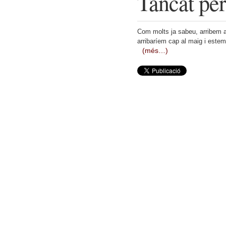
Tancat pe
Com molts ja sabeu, arribem a
arribaríem cap al maig i estem
(més…)