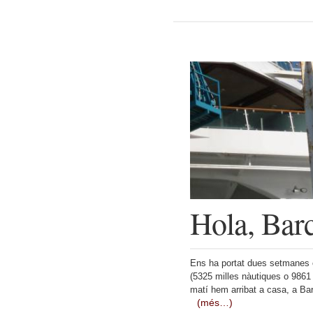
Hola, Bar
Ens ha portat dues setmanes cr
(5325 milles nàutiques o 9861
matí hem arribat a casa, a Ba
(més…)