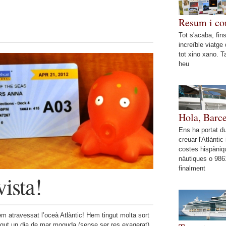
Resum i co
Tot s'acaba, fins
increïble viatge
tot xino xano. T
heu
Hola, Barc
Ens ha portat 
creuar l'Atlàntic 
costes hispàniq
nàutiques o 986
finalment
vista!
em atravessat l’oceà Atlàntic! Hem tingut molta sort
gut un dia de mar moguda (sense ser res exagerat).