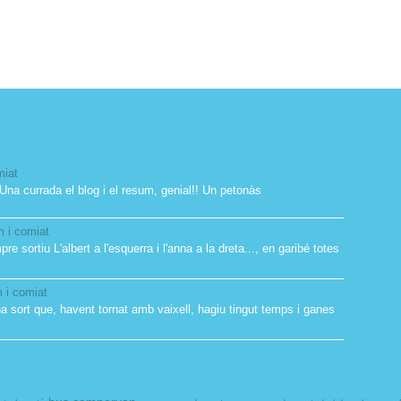
miat
 Una currada el blog i el resum, genial!! Un petonàs
 i comiat
re sortiu L'albert a l'esquerra i l'anna a la dreta..., en garibé totes
 i comiat
a sort que, havent tornat amb vaixell, hagiu tingut temps i ganes