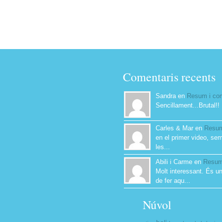
Comentaris recents
Sandra en
Resum i co
Sencillament...Brutal!!
Carles & Mar en
Resum
en el primer video, semp
les...
Abili i Carme en
Resum
Molt interessant. És un
de fer aqu...
Núvol