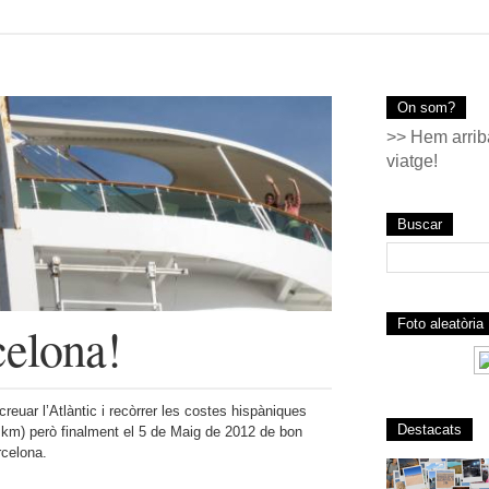
On som?
>> Hem arriba
viatge!
Buscar
Foto aleatòria
celona!
euar l’Atlàntic i recòrrer les costes hispàniques
Destacats
 km) però finalment el 5 de Maig de 2012 de bon
rcelona.