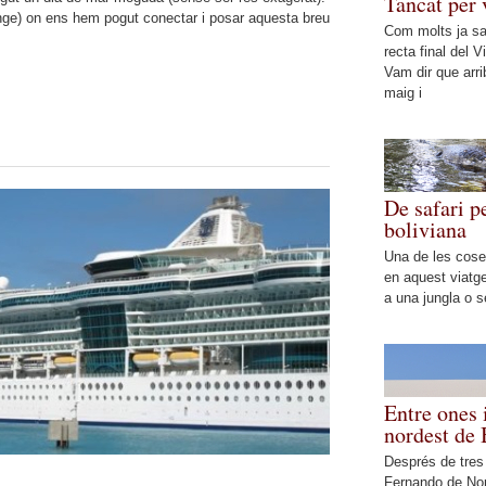
Tancat per
nge) on ens hem pogut conectar i posar aquesta breu
Com molts ja sa
recta final del
Vam dir que arri
maig i
De safari p
boliviana
Una de les cose
en aquest viatge
a una jungla o s
Entre ones 
nordest de 
Després de tres
Fernando de No