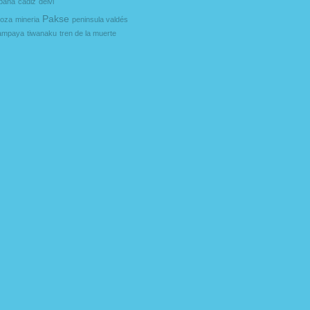
bana
càdiz
delvi
Pakse
oza
mineria
peninsula valdés
lampaya
tiwanaku
tren de la muerte