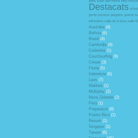
bali
atins
barcelona
belo horizo
Destacats
el bo
perito moreno
pingüins
puerto m
trifrontera
valle de la luna
valle fér
Austràlia
(4)
Bolívia
(6)
Brasil
(4)
Cambodja
(4)
Colòmbia
(1)
Couchsurfing
(9)
Creuer
(3)
Festa
(5)
Indonèsia
(6)
Laos
(7)
Malàsia
(1)
Multiplay
(2)
Nova Zelanda
(2)
Perú
(1)
Preparació
(9)
Puerto Rico
(1)
Resum
(1)
Singapur
(1)
Taiwan
(6)