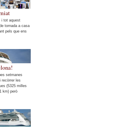
miat
 i tot aquest
 de tornada a casa
ant pels que ens
elona!
dues setmanes
i recòrrer les
ues (5325 milles
1 km) però