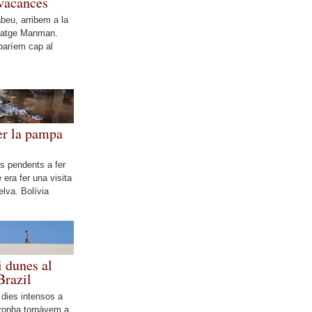
 vacances
beu, arribem a la
 Viatge Manman.
baríem cap al
er la pampa
s pendents a fer
 era fer una visita
elva. Bolívia
i dunes al
Brazil
 dies intensos a
ronha tornàvem a