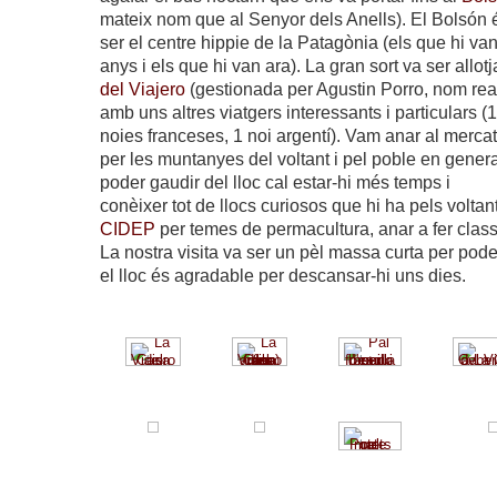
mateix nom que al Senyor dels Anells). El Bolsón 
ser el centre hippie de la Patagònia (els que hi van
anys i els que hi van ara). La gran sort va ser allot
del Viajero
(gestionada per Agustin Porro, nom real
amb uns altres viatgers interessants i particulars (
noies franceses, 1 noi argentí). Vam anar al merca
per les muntanyes del voltant i pel poble en gener
poder gaudir del lloc cal estar-hi més temps i
conèixer tot de llocs curiosos que hi ha pels volta
CIDEP
per temes de permacultura, anar a fer classe
La nostra visita va ser un pèl massa curta per poder
el lloc és agradable per descansar-hi uns dies.