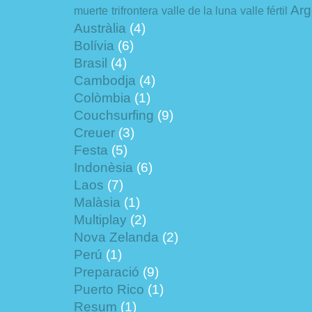
Arg
muerte
trifrontera
valle de la luna
valle fértil
Austràlia
(4)
Bolívia
(6)
Brasil
(4)
Cambodja
(4)
Colòmbia
(1)
Couchsurfing
(9)
Creuer
(3)
Festa
(5)
Indonèsia
(6)
Laos
(7)
Malàsia
(1)
Multiplay
(2)
Nova Zelanda
(2)
Perú
(1)
Preparació
(9)
Puerto Rico
(1)
Resum
(1)