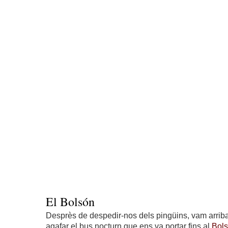
El Bolsón
Desprès de despedir-nos dels pingüins, vam arriba
agafar el bus nocturn que ens va portar fins al
Bol