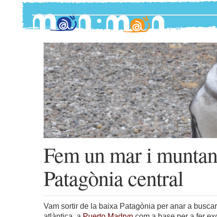
Fem un mar i muntan
Patagònia central
Vam sortir de la baixa Patagònia per anar a buscar
atlàntica, a
Puerto Madryn
com a base per a fer exc