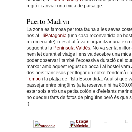
regió i canviar una mica de paisatge.
Puerto Madryn
La zona és famosa per tota fauna a les seves coste
nos al
HiPatagonia
(una casa reconvertida en hoste
recomenable) i des d’allà vam organitzar una excur
següent a la
Península Valdés
. No va ser la millo
hem fet durant el viatge i ens va decebre una mic
poder observar i també l’excessiva duració del tou
marxar amb aquest regust de boca i al hostel vam 
dos nois francesos per llogar un cotxe l’endemà i a
Tombo
i la platja de l’Isla Escondida. Aquí sí que
passejar entre pingüins (a la reserva n’hi ha 800.00
estar sols amb una petita colònia d’elefants mari
no quedeu farts de fotos de pingüins però és que 
:)