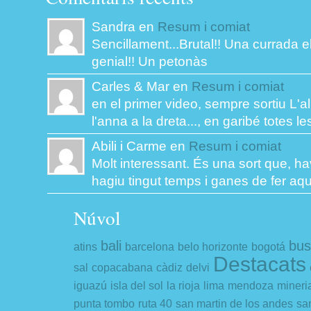
Sandra en
Resum i comiat
Sencillament...Brutal!! Una currada el
genial!! Un petonàs
Carles & Mar en
Resum i comiat
en el primer video, sempre sortiu L'al
l'anna a la dreta..., en garibé totes les
Abili i Carme en
Resum i comiat
Molt interessant. És una sort que, ha
hagiu tingut temps i ganes de fer aqu
Núvol
bali
bus
atins
barcelona
belo horizonte
bogotá
Destacats
sal
copacabana
càdiz
delvi
iguazú
isla del sol
la rioja
lima
mendoza
mineri
punta tombo
ruta 40
san martin de los andes
san