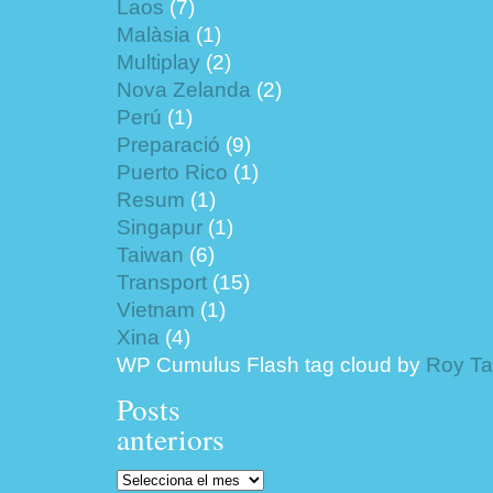
Laos
(7)
Malàsia
(1)
Multiplay
(2)
Nova Zelanda
(2)
Perú
(1)
Preparació
(9)
Puerto Rico
(1)
Resum
(1)
Singapur
(1)
Taiwan
(6)
Transport
(15)
Vietnam
(1)
Xina
(4)
WP Cumulus Flash tag cloud by
Roy T
Posts
anteriors
Posts