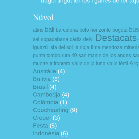
hagiu tingut temps i ganes de fer aqu
Núvol
bali
bus
atins
barcelona
belo horizonte
bogotá
Destacats
sal
copacabana
càdiz
delvi
iguazú
isla del sol
la rioja
lima
mendoza
mineri
punta tombo
ruta 40
san martin de los andes
san
Arg
muerte
trifrontera
valle de la luna
valle fértil
Austràlia
(4)
Bolívia
(6)
Brasil
(4)
Cambodja
(4)
Colòmbia
(1)
Couchsurfing
(9)
Creuer
(3)
Festa
(5)
Indonèsia
(6)