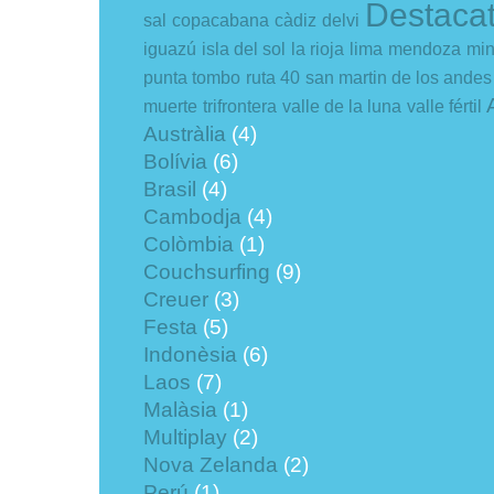
Destaca
sal
copacabana
càdiz
delvi
iguazú
isla del sol
la rioja
lima
mendoza
min
punta tombo
ruta 40
san martin de los andes
muerte
trifrontera
valle de la luna
valle fértil
Austràlia
(4)
Bolívia
(6)
Brasil
(4)
Cambodja
(4)
Colòmbia
(1)
Couchsurfing
(9)
Creuer
(3)
Festa
(5)
Indonèsia
(6)
Laos
(7)
Malàsia
(1)
Multiplay
(2)
Nova Zelanda
(2)
Perú
(1)