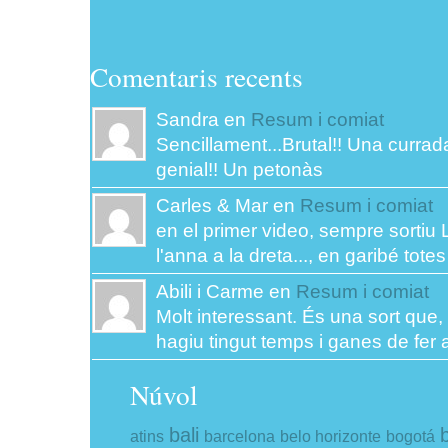
Comentaris recents
Sandra en
Resum i comiat
Sencillament...Brutal!! Una currada
genial!! Un petonàs
Carles & Mar en
Resum i comiat
en el primer video, sempre sortiu L
l'anna a la dreta..., en garibé totes 
Abili i Carme en
Resum i comiat
Molt interessant. És una sort que,
hagiu tingut temps i ganes de fer a
Núvol
bali
atins
barcelona
belo horizonte
bogotá