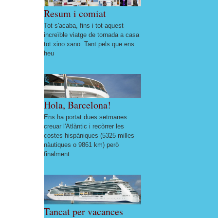
Resum i comiat
Tot s'acaba, fins i tot aquest
increïble viatge de tornada a casa
tot xino xano. Tant pels que ens
heu
Hola, Barcelona!
Ens ha portat dues setmanes
creuar l'Atlàntic i recòrrer les
costes hispàniques (5325 milles
nàutiques o 9861 km) però
finalment
Tancat per vacances