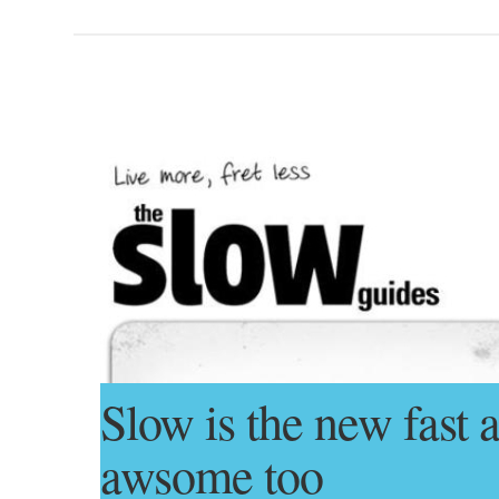
Slow is the new fast 
awsome too