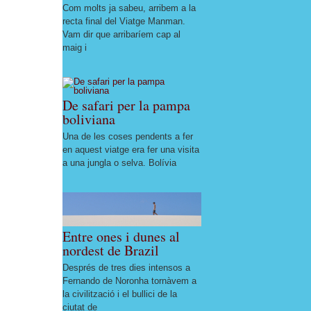
Com molts ja sabeu, arribem a la
recta final del Viatge Manman.
Vam dir que arribaríem cap al
maig i
De safari per la pampa
boliviana
Una de les coses pendents a fer
en aquest viatge era fer una visita
a una jungla o selva. Bolívia
Entre ones i dunes al
nordest de Brazil
Després de tres dies intensos a
Fernando de Noronha tornàvem a
la civilització i el bullici de la
ciutat de