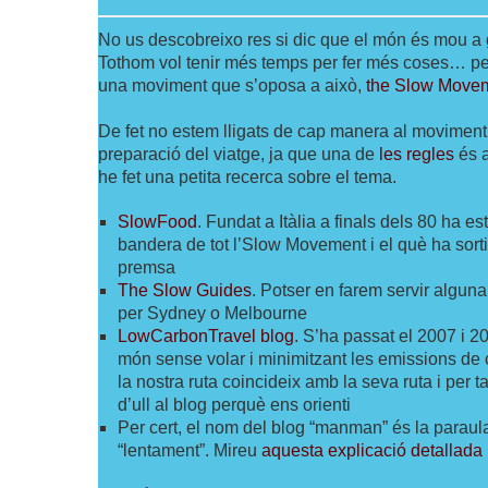
No us descobreixo res si dic que el món és mou a g
Tothom vol tenir més temps per fer més coses… pe
una moviment que s’oposa a això,
the Slow Move
De fet no estem lligats de cap manera al moviment
preparació del viatge, ja que una de
les regles
és 
he fet una petita recerca sobre el tema.
SlowFood
. Fundat a Itàlia a finals dels 80 ha esta
bandera de tot l’Slow Movement i el què ha sorti
premsa
The Slow Guides
. Potser en farem servir algu
per Sydney o Melbourne
LowCarbonTravel blog
. S’ha passat el 2007 i 20
món sense volar i minimitzant les emissions de 
la nostra ruta coincideix amb la seva ruta i per 
d’ull al blog perquè ens orienti
Per cert, el nom del blog “manman” és la paraul
“lentament”. Mireu
aquesta explicació detallada