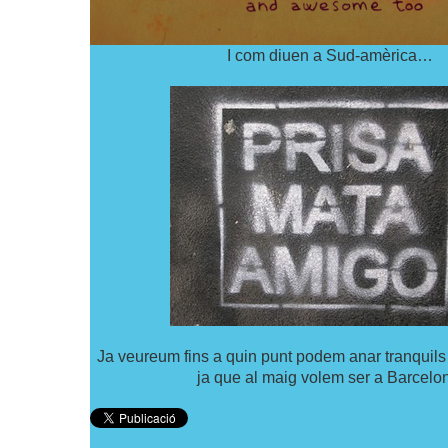
I com diuen a Sud-amèrica…
Ja veureum fins a quin punt podem anar tranquils 
ja que al maig volem ser a Barcelo