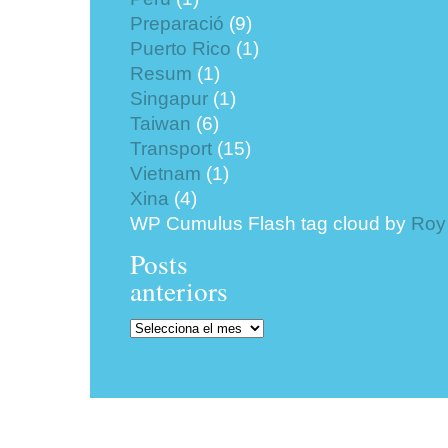
Preparació
(9)
Puerto Rico
(1)
Resum
(1)
Singapur
(1)
Taiwan
(6)
Transport
(15)
Vietnam
(1)
Xina
(4)
WP Cumulus Flash tag cloud by
Roy
Posts
anteriors
Posts
anteriors