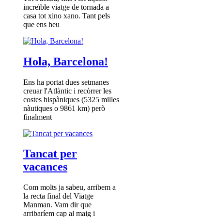
increïble viatge de tornada a
casa tot xino xano. Tant pels
que ens heu
Hola, Barcelona!
Ens ha portat dues setmanes
creuar l'Atlàntic i recòrrer les
costes hispàniques (5325 milles
nàutiques o 9861 km) però
finalment
Tancat per
vacances
Com molts ja sabeu, arribem a
la recta final del Viatge
Manman. Vam dir que
arribaríem cap al maig i