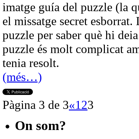
imatge guía del puzzle (la 
el missatge secret esborrat.
puzzle per saber què hi deia
puzzle és molt complicat am
tenia resolt.
(més…)
Pàgina 3 de 3
«
1
2
3
On som?