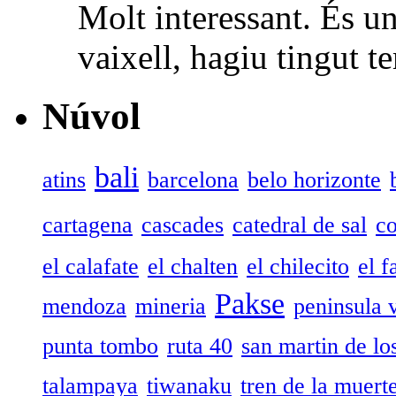
Molt interessant. És u
vaixell, hagiu tingut t
Núvol
bali
atins
barcelona
belo horizonte
cartagena
cascades
catedral de sal
c
el calafate
el chalten
el chilecito
el f
Pakse
mendoza
mineria
peninsula 
punta tombo
ruta 40
san martin de lo
talampaya
tiwanaku
tren de la muert